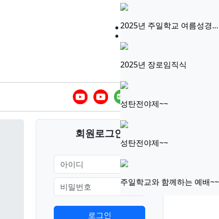
2025년 주일학교 여름성경…
접속자
16
새글
2025년 장로임직식
성탄전야제~~
회원
로그인
성탄전야제~~
주일학교와 함께하는 예배~~