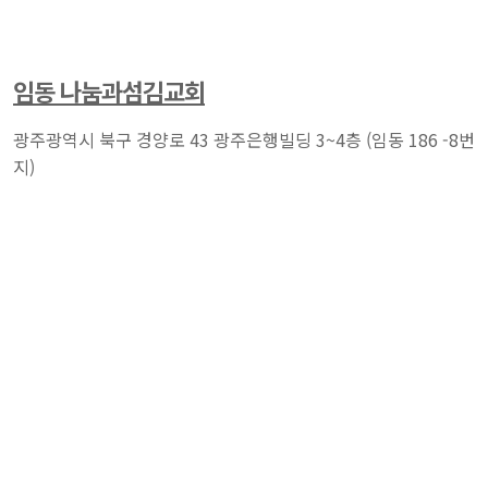
임동 나눔과섬김교회
광주광역시 북구 경양로 43 광주은행빌딩 3~4층 (임동 186 -8번
지)​