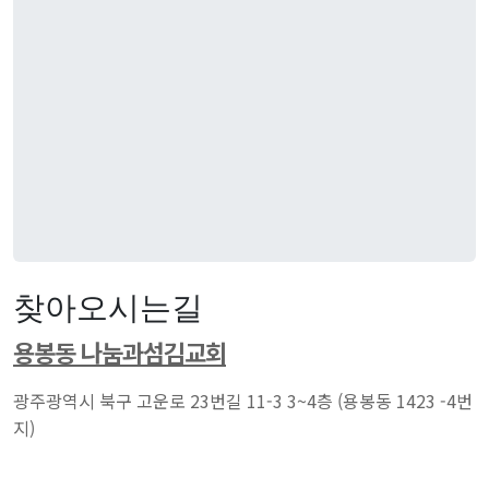
찾아오시는길
용봉동 나눔과섬김교회
광주광역시 북구 고운로 23번길 11-3 3~4층 (용봉동 1423 -4번
지)