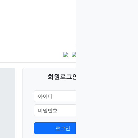
2025년 장로임직식
접속자
24
새글
회원
로그인