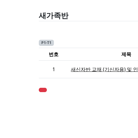
새가족반
P1-T1
번호
제목
1
새신자반 교재 (기신자용) 및 