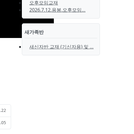
오후모임교재
2026.7.12.용봉.오후모임…
새가족반
새신자반 교재 (기신자용) 및 …
.22
.05