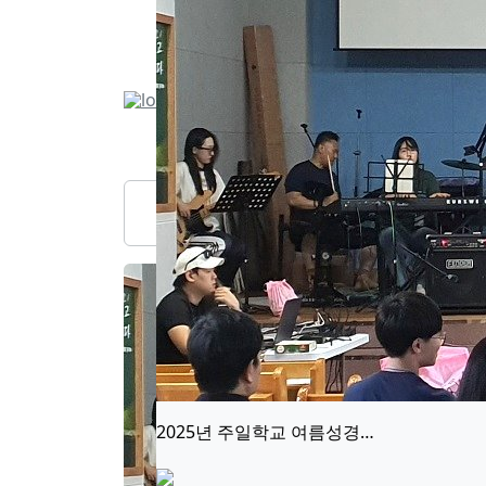
교회소개
설교/강의
부서활동
2025년 주일학교 여름성경…