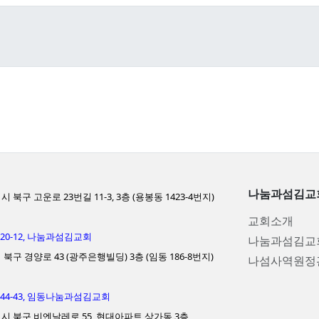
나눔과섬김교
 북구 고운로 23번길 11-3, 3층 (용봉동 1423-4번지)
교회소개
5120-12, 나눔과섬김교회
나눔과섬김교
북구 경양로 43 (광주은행빌딩) 3층 (임동 186-8번지)
나섬사역원정
-1544-43, 임동나눔과섬김교회
시 북구 비엔날레로 55, 현대아파트 상가동 3층