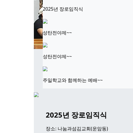
2025년 장로임직식
성탄전야제~~
성탄전야제~~
2025년 주일학교 여름성경
장소: 시와열매교회(담양)
주일학교와 함께하는 예배~~
2025년 장로임직식
장소: 나눔과섬김교회(운암동)